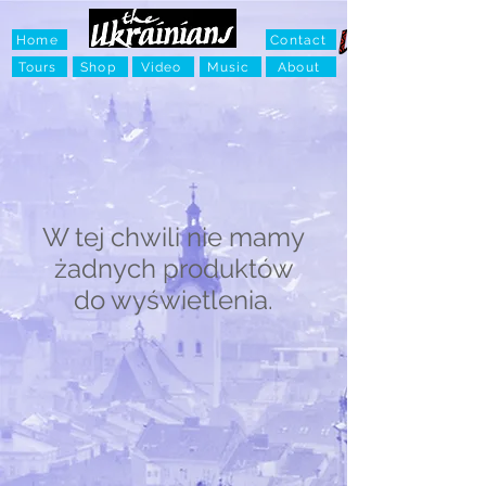
Home
Contact
Tours
Shop
Video
Music
About
W tej chwili nie mamy
żadnych produktów
do wyświetlenia.