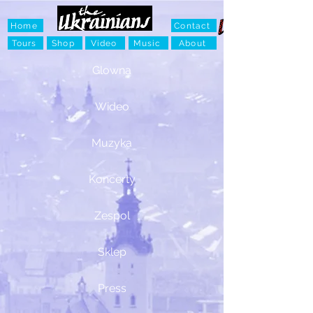
Home
Contact
Tours
Shop
Video
Music
About
Glowna
Wideo
Muzyka
Koncerty
Zespol
Sklep
Press